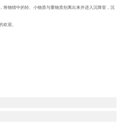
，将物猜中的轻、小物质与重物质别离出来并进入沉降室，沉
的欢迎。