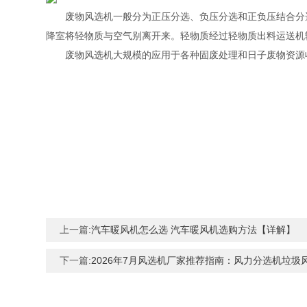
废物风选机一般分为正压分选、负压分选和正负压结合分选
降室将轻物质与空气别离开来。轻物质经过轻物质出料运送机
废物风选机大规模的应用于各种固废处理和日子废物资源收
上一篇:
汽车暖风机怎么选 汽车暖风机选购方法【详解】
下一篇:
2026年7月风选机厂家推荐指南：风力分选机垃