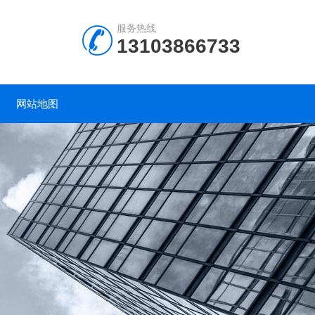
服务热线
13103866733
网站地图