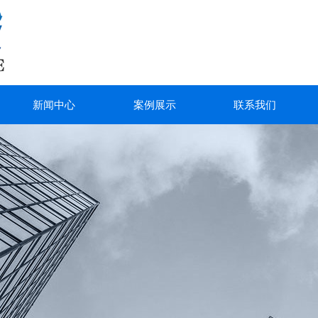
新闻中心
案例展示
联系我们