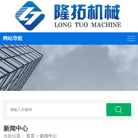
网站导航
新闻中心
当前位置：
首页
>
新闻中心