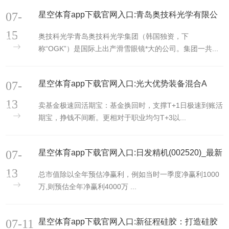
07-
星空体育app下载官网入口:青岛奥技科光学有限公
司
15
奥技科光学青岛奥技科光学集团（韩国独资，下
称“OGK”）是国际上出产滑雪眼镜*大的公司。集团一共...
07-
星空体育app下载官网入口:光大优势装备混合A
13
卖基金极速回活期宝：基金换回时，支撑T+1日极速到账活
期宝，挣钱不间断。更相对于职业均匀T+3以...
07-
星空体育app下载官网入口:日发精机(002520)_最新
价格_行情_走势图—东方财富网
13
总市值除以全年预估净赢利，例如当时一季度净赢利1000
万,则预估全年净赢利4000万 ...
07-11
星空体育app下载官网入口:新征程硅胶：打造硅胶